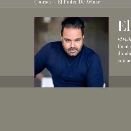
Courses
El Poder De Actuar
El
El Pod
formac
domina
con ac