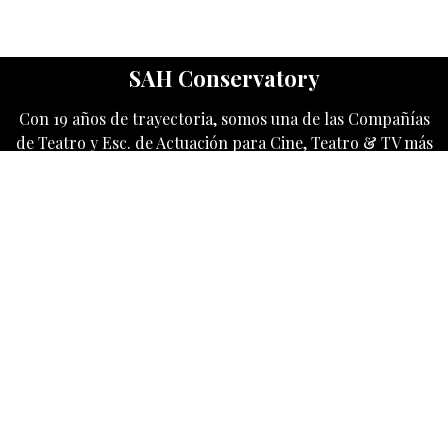
SAH Conservatory
Con 19 años de trayectoria, somos una de las Compañías
de Teatro y Esc. de Actuación para Cine, Teatro & TV más
destacados en USA.
Category
SAH Conservatory
2186 NW 87th Ave
Doral, FL 33172
United States
+1 786 442 5557
info@sahconservatory.com
Follow us