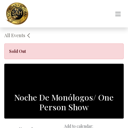
Skip to Content
All Events
Sold Out
Noche De Monólogos/ One
Person Show
Add to calendar: