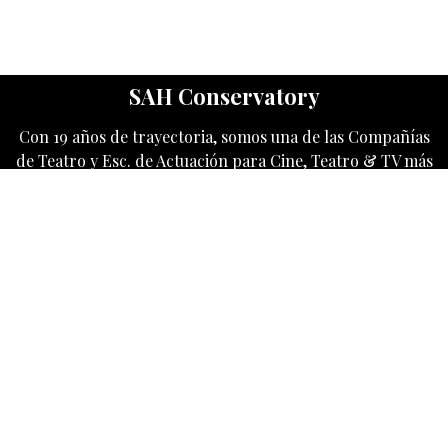
SAH Conservatory
Con 19 años de trayectoria, somos una de las Compañías
de Teatro y Esc. de Actuación para Cine, Teatro & TV más
destacados en USA.
Category
SAH Conservatory
2186 NW 87th Ave
Doral, FL 33172
United States
+1 786 442 5557
info@sahconservatory.com
Follow us