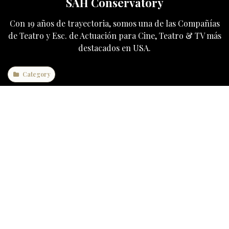
SAH Conservatory
Con 19 años de trayectoria, somos una de las Compañías
de Teatro y Esc. de Actuación para Cine, Teatro & TV más
destacados en USA.
Category
SAH Conservatory
2186 NW 87th Ave
Doral, FL 33172
United States
+1 786 442 5557
info@sahconservatory.com
Follow us