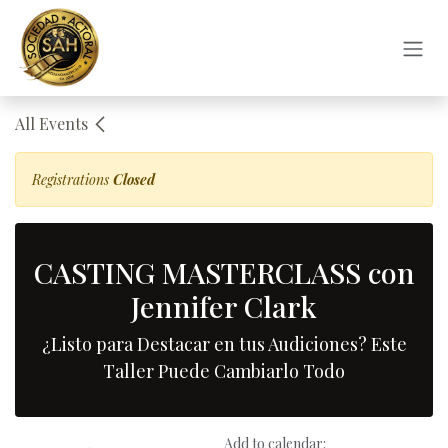
Skip to Content
All Events
Registrations
Closed
CASTING MASTERCLASS con
Jennifer Clark
¿Listo para Destacar en tus Audiciones? Este
Taller Puede Cambiarlo Todo
Add to calendar: