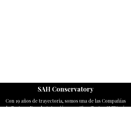
SAH Conservatory
Con 19 años de trayectoria, somos una de las Compañías
de Teatro y Esc. de Actuación para Cine, Teatro & TV más
destacados en USA.
Category