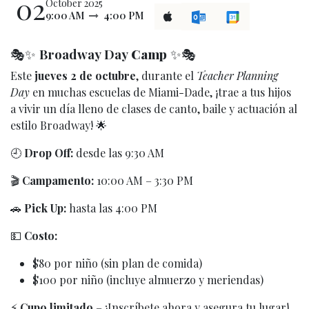
02
October 2025
9:00 AM
4:00 PM
🎭✨
Broadway Day
Camp
✨🎭
Este
jueves 2 de octubre
, durante el
Teacher Planning
Day
en muchas escuelas de Miami-Dade, ¡trae a tus hijos
a vivir un día lleno de clases de canto, baile y actuación al
estilo Broadway! 🌟
🕘
Drop Off:
desde las 9:30 AM
🎬
Campamento:
10:00 AM – 3:30 PM
🚗
Pick Up:
hasta las 4:00 PM
💵
Costo:
$80 por niño (sin plan de comida)
$100 por niño (incluye almuerzo y meriendas)
⚡
Cupo limitado
– ¡Inscríbete ahora y asegura tu lugar!