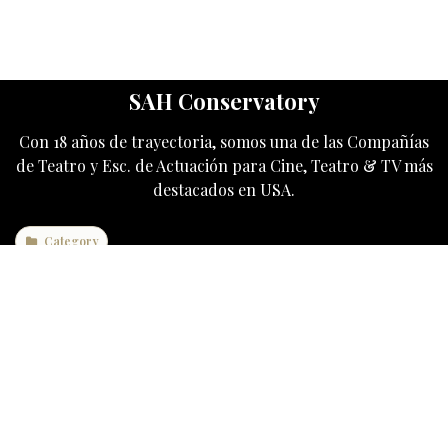
SAH Conservatory
Con 18 años de trayectoria, somos una de las Compañías
de Teatro y Esc. de Actuación para Cine, Teatro & TV más
destacados en USA.
Category
SAH Conservartory
2216 NW 87th Ave
Doral, FL 33172
United States
+1 786 442 5557
info@sahconservatory.com
Síganos