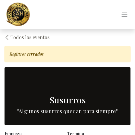
Ir al contenido
Todos los eventos
Registros
cerrados
Susurros
"Algunos susurros quedan para siempre"
Empieza
Termina