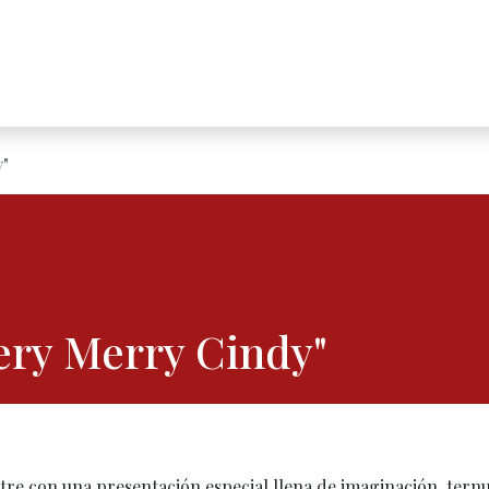
cations
Broadway Summer Camp
Events
Appointmen
y"
Very Merry Cindy"
stre con una presentación especial llena de imaginación, tern