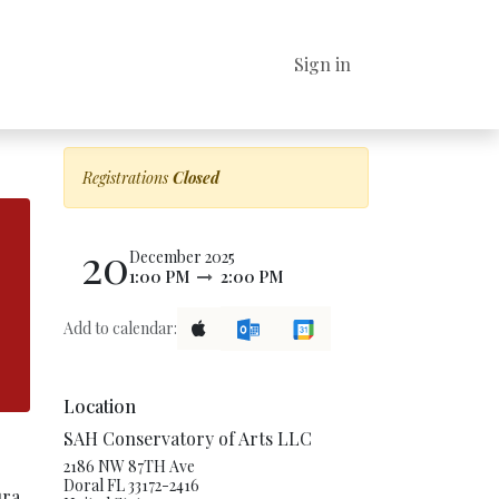
t
Contact us
El Poder de Actuar WA
Sign in
Cursos
SAH FILMS C
Registrations
Closed
20
December 2025
1:00 PM
2:00 PM
Add to calendar:
Location
SAH Conservatory of Arts LLC
2186 NW 87TH Ave
Doral FL 33172-2416
ura